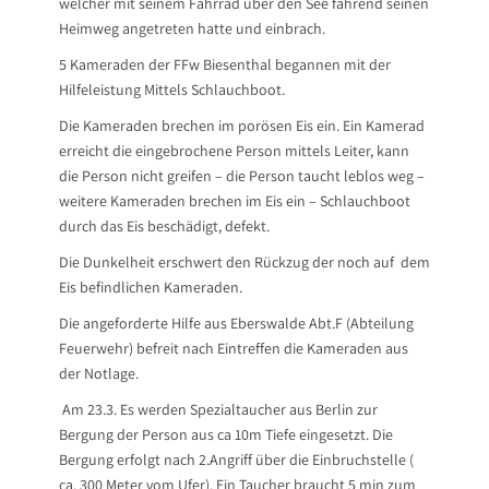
welcher mit seinem Fahrrad über den See fahrend seinen
Heimweg angetreten hatte und einbrach.
5 Kameraden der FFw Biesenthal begannen mit der
Hilfeleistung Mittels Schlauchboot.
Die Kameraden brechen im porösen Eis ein. Ein Kamerad
erreicht die eingebrochene Person mittels Leiter, kann
die Person nicht greifen – die Person taucht leblos weg –
weitere Kameraden brechen im Eis ein – Schlauchboot
durch das Eis beschädigt, defekt.
Die Dunkelheit erschwert den Rückzug der noch auf dem
Eis befindlichen Kameraden.
Die angeforderte Hilfe aus Eberswalde Abt.F (Abteilung
Feuerwehr) befreit nach Eintreffen die Kameraden aus
der Notlage.
Am 23.3. Es werden Spezialtaucher aus Berlin zur
Bergung der Person aus ca 10m Tiefe eingesetzt. Die
Bergung erfolgt nach 2.Angriff über die Einbruchstelle (
ca. 300 Meter vom Ufer). Ein Taucher braucht 5 min zum