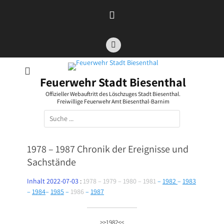
Zum
Inhalt
springen
Facebook
Feuerwehr Stadt Biesenthal
Offizieller Webauftritt des Löschzuges Stadt Biesenthal.
Freiwillige Feuerwehr Amt Biesenthal-Barnim
Suchen
nach:
1978 – 1987 Chronik der Ereignisse und
Sachstände
Inhalt 2022-07-03
:
1978 – 1979 – 1980 – 1981
–
1982
–
1983
–
1984
–
1985
–
1986
–
1987
>>1982<<