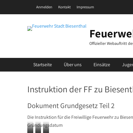
Zum
Header Top Menu
Anmelden
Kontakt
Impressum
Inhalt
springen
Feuerweh
Offizieller Webauftritt 
Primäres Menü
Startseite
Über uns
Einsätze
Juge
Instruktion der FF zu Biesent
Dokument Grundgesetz Teil 2
Die Instruktion für die Freiwillige Feuerwehr zu Bies
Gründungsdatum