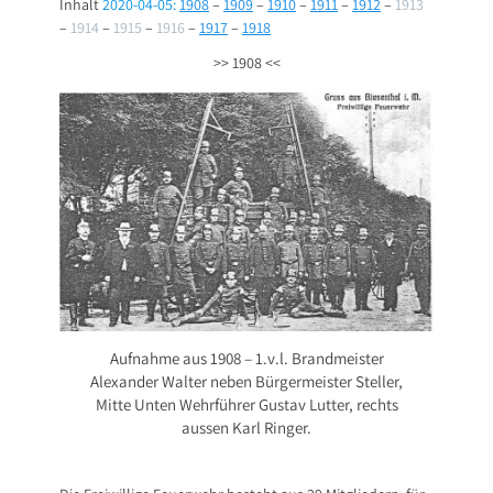
Inhalt
2020-04-05:
1908
–
1909
–
1910
–
1911
–
1912
–
1913
–
1914
–
1915
–
1916
–
1917
–
1918
>> 1908 <<
Aufnahme aus 1908 – 1.v.l. Brandmeister
Alexander Walter neben Bürgermeister Steller,
Mitte Unten Wehrführer Gustav Lutter, rechts
aussen Karl Ringer.