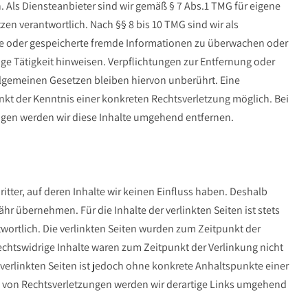
Als Diensteanbieter sind wir gemäß § 7 Abs.1 TMG für eigene
en verantwortlich. Nach §§ 8 bis 10 TMG sind wir als
elte oder gespeicherte fremde Informationen zu überwachen oder
ge Tätigkeit hinweisen. Verpflichtungen zur Entfernung oder
lgemeinen Gesetzen bleiben hiervon unberührt. Eine
nkt der Kenntnis einer konkreten Rechtsverletzung möglich. Bei
en werden wir diese Inhalte umgehend entfernen.
tter, auf deren Inhalte wir keinen Einfluss haben. Deshalb
r übernehmen. Für die Inhalte der verlinkten Seiten ist stets
ntwortlich. Die verlinkten Seiten wurden zum Zeitpunkt der
echtswidrige Inhalte waren zum Zeitpunkt der Verlinkung nicht
 verlinkten Seiten ist jedoch ohne konkrete Anhaltspunkte einer
 von Rechtsverletzungen werden wir derartige Links umgehend