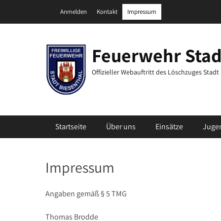
Zum
Header Top Menu
Anmelden
Kontakt
Impressum
Inhalt
springen
Feuerwehr Stad
Offizieller Webauftritt des Löschzuges Stad
Primäres Menü
Startseite
Über uns
Einsätze
Juge
Impressum
Angaben gemäß § 5 TMG
Thomas Brodde