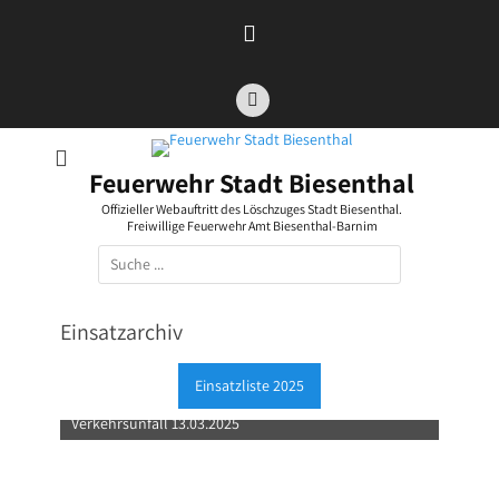
Zum
Inhalt
springen
Facebook
Feuerwehr Stadt Biesenthal
Offizieller Webauftritt des Löschzuges Stadt Biesenthal.
Freiwillige Feuerwehr Amt Biesenthal-Barnim
Suchen
nach:
Einsatzarchiv
Einsatzliste 2025
Verkehrsunfall 13.03.2025
Amtsübung 