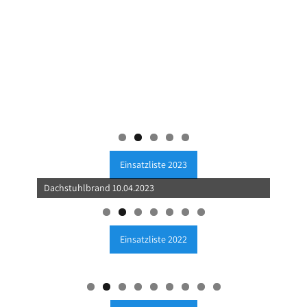
Personensuche 31.08.2
Einsatzliste 2023
Dachstuhlbrand 10.04.2023
Einsatzliste 2022
LKW umgekippt auf der A11 24.02.2022