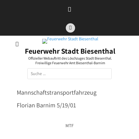
Zum
Inhalt
springen
Facebook
Feuerwehr Stadt Biesenthal
Offizieller Webauftritt des Löschzuges Stadt Biesenthal.
Freiwillige Feuerwehr Amt Biesenthal-Barnim
Suchen
nach:
Mannschaftstransportfahrzeug
Florian Barnim 5/19/01
MTF