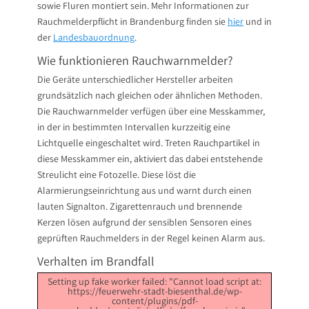
sowie Fluren montiert sein. Mehr Informationen zur
Rauchmelderpflicht in Brandenburg finden sie
hier
und in
der
Landesbauordnung
.
Wie funktionieren Rauchwarnmelder?
Die Geräte unterschiedlicher Hersteller arbeiten
grundsätzlich nach gleichen oder ähnlichen Methoden.
Die Rauchwarnmelder verfügen über eine Messkammer,
in der in bestimmten Intervallen kurzzeitig eine
Lichtquelle eingeschaltet wird. Treten Rauchpartikel in
diese Messkammer ein, aktiviert das dabei entstehende
Streulicht eine Fotozelle. Diese löst die
Alarmierungseinrichtung aus und warnt durch einen
lauten Signalton. Zigarettenrauch und brennende
Kerzen lösen aufgrund der sensiblen Sensoren eines
geprüften Rauchmelders in der Regel keinen Alarm aus.
Verhalten im Brandfall
Setting up fake worker failed: "Cannot load script at:
https://feuerwehr-stadt-biesenthal.de/wp-
content/plugins/pdf-