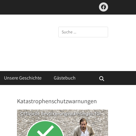
Facebook
Suchen
nach:
Unsere Geschichte
Gästebuch
Suchen
Katastrophenschutzwarnungen