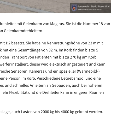
rehleiter mit Gelenkarm von Magirus. Sie ist die
Nummer 18
von
on Gelenkarmdrehleitern.
mit
1:2
besetzt. Sie hat eine Nennrettungshöhe von 23 m mit
 hat eine Gesamtlänge von 32 m. Im Korb finden bis zu 5
ür den Transport von Patienten
mit
bis zu 270 kg am Korb
erfer installiert, dieser wird elektrisch angesteuert und kann
eiche Sensoren, Kameras und ein spezieller (Wärmebild-)
eine Person im Korb. Verschiedene Betriebsmodi und eine
es und schnelles Anleitern an Gebäuden, auch bei höheren
ehr Flexibilität und die Drehleiter kann in engeren Räumen
uslage, auch Lasten von 2000 kg bis 4000 kg gekrant werden.