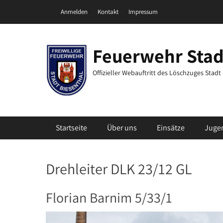
Zum
Header Top Menu
Anmelden
Kontakt
Impressum
Inhalt
springen
Feuerwehr Stad
Offizieller Webauftritt des Löschzuges Stad
Primäres Menü
Startseite
Über uns
Einsätze
Juge
Drehleiter DLK 23/12 GL
Florian Barnim 5/33/1