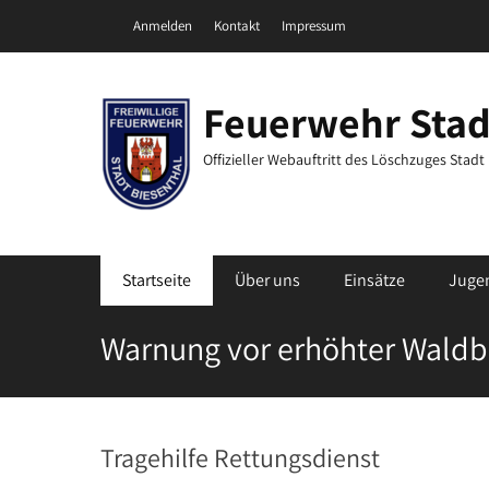
Zum
Header Top Menu
Anmelden
Kontakt
Impressum
Inhalt
springen
Feuerwehr Stad
Offizieller Webauftritt des Löschzuges Stad
Primäres Menü
Startseite
Über uns
Einsätze
Juge
Warnung vor erhöhter Waldb
Tragehilfe Rettungsdienst