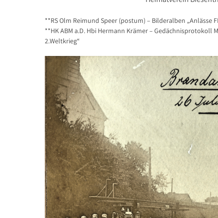
**RS Olm Reimund Speer (postum) – Bilderalben „Anlässe F
**HK ABM a.D. Hbi Hermann Krämer – Gedächnisprotokoll Mä
2.Weltkrieg“