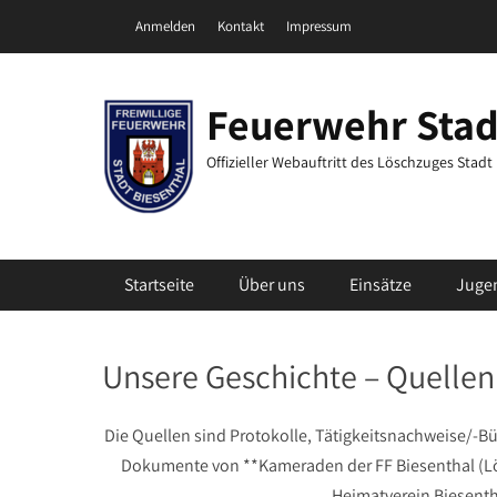
Zum
Header Top Menu
Anmelden
Kontakt
Impressum
Inhalt
springen
Feuerwehr Stad
Offizieller Webauftritt des Löschzuges Stad
Primäres Menü
Startseite
Über uns
Einsätze
Juge
Unsere Geschichte – Quell
Die Quellen sind Protokolle, Tätigkeitsnachweise/-Bü
Dokumente von **Kameraden der FF Biesenthal (Lö
Heimatverein Biesentha