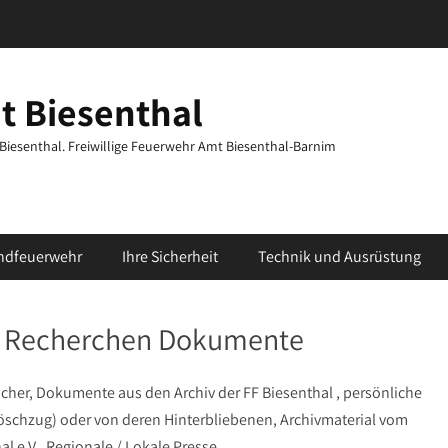
t Biesenthal
t Biesenthal. Freiwillige Feuerwehr Amt Biesenthal-Barnim
ndfeuerwehr
Ihre Sicherheit
Technik und Ausrüstung
en Recherchen Dokumente
cher, Dokumente aus den Archiv der FF Biesenthal , persönliche
schzug) oder von deren Hinterbliebenen, Archivmaterial vom
l e.V., Regionale / Lokale Presse