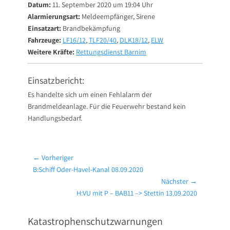
Datum:
11. September 2020 um 19:04 Uhr
Alarmierungsart:
Meldeempfänger, Sirene
Einsatzart:
Brandbekämpfung
Fahrzeuge:
LF16/12
,
TLF20/40
,
DLK18/12
,
ELW
Weitere Kräfte:
Rettungsdienst Barnim
Einsatzbericht:
Es handelte sich um einen Fehlalarm der
Brandmeldeanlage. Für die Feuerwehr bestand kein
Handlungsbedarf.
Beitragsnavigation
← Vorheriger
Vorheriger
B:Schiff Oder-Havel-Kanal 08.09.2020
Beitrag:
Nächster →
Nächster
H:VU mit P – BAB11 –> Stettin 13.09.2020
Beitrag:
Katastrophenschutzwarnungen