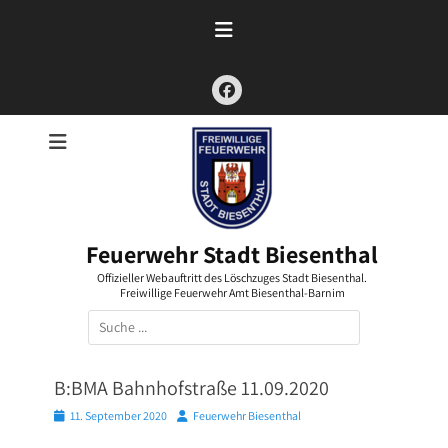
Zum
Inhalt
springen
Facebook
Feuerwehr Stadt Biesenthal
Offizieller Webauftritt des Löschzuges Stadt Biesenthal.
Freiwillige Feuerwehr Amt Biesenthal-Barnim
Suchen
nach:
B:BMA Bahnhofstraße 11.09.2020
Posted
Autor
11. September 2020
Feuerwehr Biesenthal
on