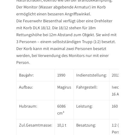
Naturschäden, ebenso wie bei der Brandbekämpfung.
Der Monitor (Wasser abgebende Armatur) im Korb
ermöglicht einen besseren Angriffswinkel.
Die Feuerwehr Biesenthal verfügt über eine Drehleiter
mit Korb DLK 18/12. Die 18/12 stehen für 18m
Rettungshöhe bei 12m Abstand zum Objekt. Sie wird mit
3 Personen – einem selbstständigen Trupp (1:2) besetzt.
Der Korb kann mit maximal zwei Personen besetzt
werden, bei Verwendung des Monitors nur mit einer
Person.
Baujahr:
1990
Indienststellung:
2011
Aufbau:
Magirus
Fahrgestell:
Iveco 80-
16 A
Hubraum:
6086
Leistung:
160 PS
cm³
Zul.Gesamtmasse:
10,1 t
Besatzung:
1:2 (3
Personen)