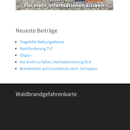
Neueste Beiträge
Tragehilfe Rettungsdienst
Nachforderung TLF
Ölspur
Ast droht zu fallen, Nachalarmierung DLK
Brandschein auf Grundstück verm. Schuppen
Waldbrandgefahrenkarte