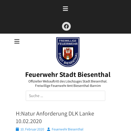
Zum
Inhalt
springen
Facebook
Feuerwehr Stadt Biesenthal
Offizieller Webauftritt des Löschzuges Stadt Biesenthal.
Freiwillige Feuerwehr Amt Biesenthal-Barnim
Suchen
nach:
H:Natur Anforderung DLK Lanke
10.02.2020
Posted
Autor
10. Februar 2020
Feuerwehr Biesenthal