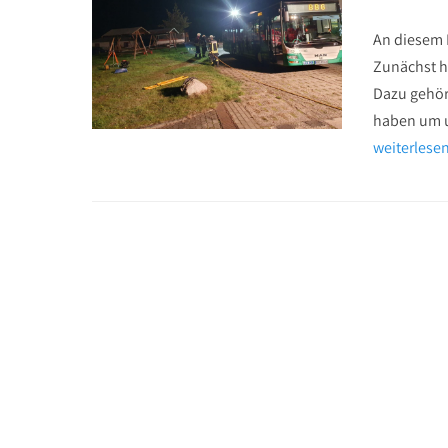
on
An diesem 
Zunächst h
Dazu gehört
haben um u
weiterles