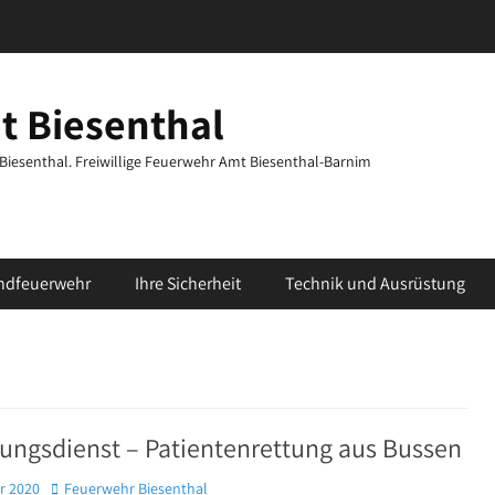
t Biesenthal
t Biesenthal. Freiwillige Feuerwehr Amt Biesenthal-Barnim
ndfeuerwehr
Ihre Sicherheit
Technik und Ausrüstung
ungsdienst – Patientenrettung aus Bussen
Autor
r 2020
Feuerwehr Biesenthal