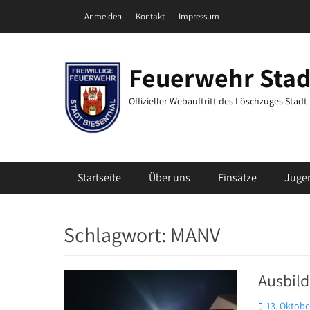
Zum
Header Top Menu
Anmelden
Kontakt
Impressum
Inhalt
springen
Feuerwehr Stad
Offizieller Webauftritt des Löschzuges Stad
Primäres Menü
Startseite
Über uns
Einsätze
Juge
Schlagwort:
MANV
Ausbild
Posted
13. Oktobe