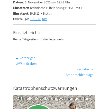
Datum:
6. November 2025 um 18:43 Uhr
Einsatzart:
Technische Hilfeleistung > H:VU-mit-P
Einsatzort:
BAB 11 > Stettin
Fahrzeuge:
LF16/12
,
RW
Einsatzbericht:
Keine Tätigkeiten für die Feuerwehr.
Beitragsnavigation
← Vorheriger
Vorheriger
LKW in Graben
Beitrag:
Nächster →
Nächster
Brandmeldeanlage
Beitrag:
Katastrophenschutzwarnungen