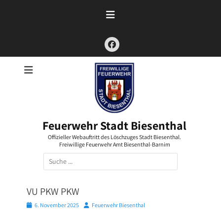
Zum
Inhalt
springen
Facebook
Feuerwehr Stadt Biesenthal
Offizieller Webauftritt des Löschzuges Stadt Biesenthal.
Freiwillige Feuerwehr Amt Biesenthal-Barnim
Suchen
nach:
VU PKW PKW
Posted
Autor
6. November 2025
Feuerwehr Biesenthal
on