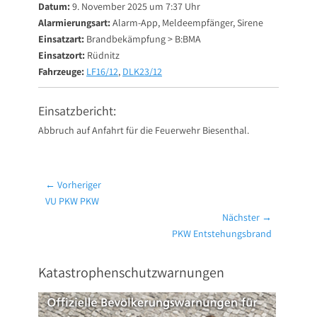
Datum:
9. November 2025 um 7:37 Uhr
Alarmierungsart:
Alarm-App, Meldeempfänger, Sirene
Einsatzart:
Brandbekämpfung > B:BMA
Einsatzort:
Rüdnitz
Fahrzeuge:
LF16/12
,
DLK23/12
Einsatzbericht:
Abbruch auf Anfahrt für die Feuerwehr Biesenthal.
Beitragsnavigation
← Vorheriger
Vorheriger
VU PKW PKW
Beitrag:
Nächster →
Nächster
PKW Entstehungsbrand
Beitrag:
Katastrophenschutzwarnungen