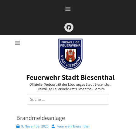
Zum
Inhalt
springen
Facebook
Feuerwehr Stadt Biesenthal
Offizieller Webauftritt des Löschzuges Stadt Biesenthal.
Freiwillige Feuerwehr Amt Biesenthal-Barnim
Suchen
nach:
Brandmeldeanlage
Posted
Autor
9. November 2025
Feuerwehr Biesenthal
on