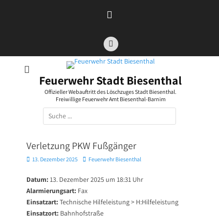
Zum
Inhalt
springen
Facebook
Feuerwehr Stadt Biesenthal
Offizieller Webauftritt des Löschzuges Stadt Biesenthal.
Freiwillige Feuerwehr Amt Biesenthal-Barnim
Suchen
nach:
Verletzung PKW Fußgänger
Posted
Autor
13. Dezember 2025
Feuerwehr Biesenthal
on
Datum:
13. Dezember 2025 um 18:31 Uhr
Alarmierungsart:
Fax
Einsatzart:
Technische Hilfeleistung > H:Hilfeleistung
Einsatzort:
Bahnhofstraße