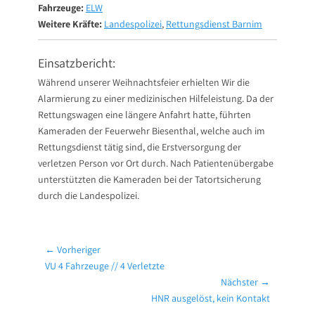
Fahrzeuge:
ELW
Weitere Kräfte:
Landespolizei
,
Rettungsdienst Barnim
Einsatzbericht:
Während unserer Weihnachtsfeier erhielten Wir die
Alarmierung zu einer medizinischen Hilfeleistung. Da der
Rettungswagen eine längere Anfahrt hatte, führten
Kameraden der Feuerwehr Biesenthal, welche auch im
Rettungsdienst tätig sind, die Erstversorgung der
verletzen Person vor Ort durch. Nach Patientenübergabe
unterstützten die Kameraden bei der Tatortsicherung
durch die Landespolizei.
Beitragsnavigation
← Vorheriger
Vorheriger
VU 4 Fahrzeuge // 4 Verletzte
Beitrag:
Nächster →
Nächster
HNR ausgelöst, kein Kontakt
Beitrag: