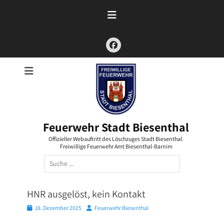
Zum
Inhalt
springen
Facebook
Feuerwehr Stadt Biesenthal
Offizieller Webauftritt des Löschzuges Stadt Biesenthal.
Freiwillige Feuerwehr Amt Biesenthal-Barnim
Suchen
nach:
HNR ausgelöst, kein Kontakt
Posted
Autor
18. Dezember 2025
Feuerwehr Biesenthal
on