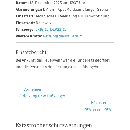
Datum:
18. Dezember 2025 um 12:37 Uhr
Alarmierungsart:
Alarm-App, Meldeempfänger, Sirene
Einsatzart:
Technische Hilfeleistung > H:Türnotöffnung
Einsatzort:
Danewitz
Fahrzeuge:
LF16/12
,
DLK23/12
Weitere Kräfte:
Rettungsdienst Barnim
Einsatzbericht:
Bei Ankunft der Feuerwehr war die Tür bereits geöffnet
und die Person an den Rettungsdienst übergeben.
Beitragsnavigation
← Vorheriger
Vorheriger
Verletzung PKW Fußgänger
Beitrag:
Nächster →
Nächster
PKW gegen PKW
Beitrag:
Katastrophenschutzwarnungen