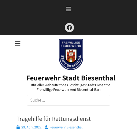
Zum
Inhalt
springen
Facebook
Feuerwehr Stadt Biesenthal
Offizieller Webauftritt des Löschzuges Stadt Biesenthal.
Freiwillige Feuerwehr Amt Biesenthal-Barnim
Suchen
nach:
Tragehilfe für Rettungsdienst
Posted
Autor
29. April 2022
Feuerwehr Biesenthal
on