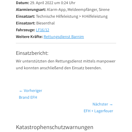
Datum:
29. April 2022 um 0:24 Uhr
Alarmierungsart:
Alarm-App, Meldeempfänger, Sirene
Einsatzart:
Technische Hilfeleistung > H:Hilfeleistung
Einsatzort:
Biesenthal
Fahrzeuge:
LF16/12
Weitere Kräfte:
Rettungsdienst Barnim
Einsatzbericht:
Wir unterstützten den Rettungsdienst mittels manpower
und konnten anschließend den Einsatz beenden.
Beitragsnavigation
← Vorheriger
Vorheriger
Brand EFH
Beitrag:
Nächster →
Nächster
EFH + Lagerfeuer
Beitrag:
Katastrophenschutzwarnungen