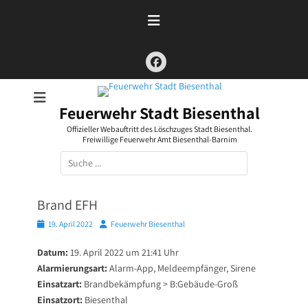
Zum
Inhalt
springen
Facebook
Feuerwehr Stadt Biesenthal
Offizieller Webauftritt des Löschzuges Stadt Biesenthal.
Freiwillige Feuerwehr Amt Biesenthal-Barnim
Suchen
nach:
Brand EFH
Posted
Autor
19. April 2022
Feuerwehr Biesenthal
on
Datum:
19. April 2022 um 21:41 Uhr
Alarmierungsart:
Alarm-App, Meldeempfänger, Sirene
Einsatzart:
Brandbekämpfung > B:Gebäude-Groß
Einsatzort:
Biesenthal