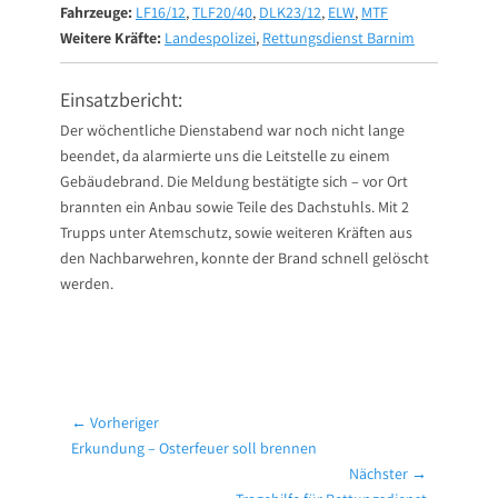
Fahrzeuge:
LF16/12
,
TLF20/40
,
DLK23/12
,
ELW
,
MTF
Weitere Kräfte:
Landespolizei
,
Rettungsdienst Barnim
Einsatzbericht:
Der wöchentliche Dienstabend war noch nicht lange
beendet, da alarmierte uns die Leitstelle zu einem
Gebäudebrand. Die Meldung bestätigte sich – vor Ort
brannten ein Anbau sowie Teile des Dachstuhls. Mit 2
Trupps unter Atemschutz, sowie weiteren Kräften aus
den Nachbarwehren, konnte der Brand schnell gelöscht
werden.
Beitragsnavigation
← Vorheriger
Vorheriger
Erkundung – Osterfeuer soll brennen
Beitrag:
Nächster →
Nächster