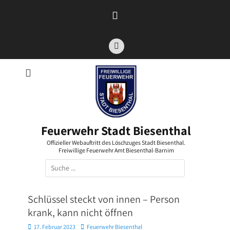
Zum
Inhalt
springen
Facebook
Feuerwehr Stadt Biesenthal
Offizieller Webauftritt des Löschzuges Stadt Biesenthal.
Freiwillige Feuerwehr Amt Biesenthal-Barnim
Suchen
nach:
Schlüssel steckt von innen – Person
krank, kann nicht öffnen
Posted
Autor
17. Februar 2023
Feuerwehr Biesenthal