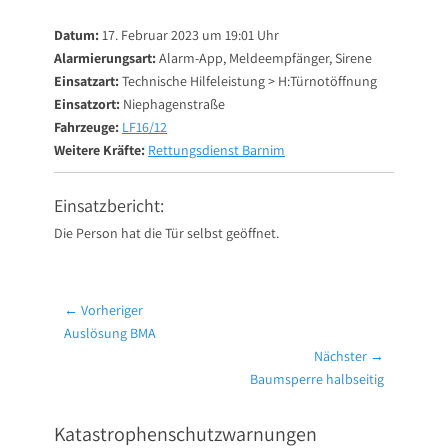
on
Datum:
17. Februar 2023 um 19:01 Uhr
Alarmierungsart:
Alarm-App, Meldeempfänger, Sirene
Einsatzart:
Technische Hilfeleistung > H:Türnotöffnung
Einsatzort:
Niephagenstraße
Fahrzeuge:
LF16/12
Weitere Kräfte:
Rettungsdienst Barnim
Einsatzbericht:
Die Person hat die Tür selbst geöffnet.
Beitragsnavigation
← Vorheriger
Vorheriger
Auslösung BMA
Beitrag:
Nächster →
Nächster
Baumsperre halbseitig
Beitrag:
Katastrophenschutzwarnungen