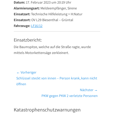
Datum:
17. Februar 2023 um 20:19 Uhr
Alarmierungsart:
Meldeempfänger, Sirene
Einsatzart:
Technische Hilfeleistung > H:Natur
Einsatzort:
OV L29 Biesenthal – Grüntal
Fahrzeuge:
LF16/12
Einsatzbericht:
Die Baumspitze, welche auf die Straße ragte, wurde
mittels Motorkettensäge zerkleinert.
Beitragsnavigation
← Vorheriger
Vorheriger
Schlüssel steckt von innen – Person krank, kann nicht
Beitrag:
öffnen
Nächster →
Nächster
PKW gegen PKW 2 verletzte Personen
Beitrag:
Katastrophenschutzwarnungen