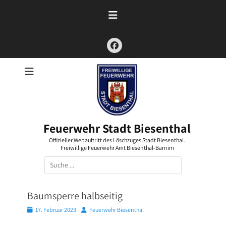
Zum
Inhalt
springen
Facebook
Feuerwehr Stadt Biesenthal
Offizieller Webauftritt des Löschzuges Stadt Biesenthal.
Freiwillige Feuerwehr Amt Biesenthal-Barnim
Suchen
nach:
Baumsperre halbseitig
Posted
Autor
17. Februar 2023
Feuerwehr Biesenthal
on