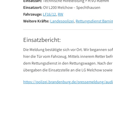
Einsatzart:
Technische Hilfeleistung > H:VU-Klemm
Einsatzort:
OV L200 Melchow – Spechthausen
Fahrzeuge:
LF16/12
,
RW
Weitere Kräfte:
Landespolizei
,
Rettungsdienst Barni
Einsatzbericht:
Die Meldung bestätigte sich vor Ort. Wir begannen sof
hier die Tür vom Fahrzeug. Mittels innerem Retter be
dem Rettungsdienst in den Rettungswagen. Nach der R
übergaben die Einsatzstelle an die LG Melchow sowie 
https://polizei.brandenburg.de/pressemeldung/aud