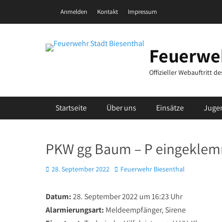
Zum
Header Top Menu
Anmelden
Kontakt
Impressum
Inhalt
springen
Feuerweh
Offizieller Webauftritt 
Primäres Menü
Startseite
Über uns
Einsätze
Juge
PKW gg Baum – P eingeklem
Posted
Autor
28. September 2022
Feuerwehr Biesenthal
on
Datum:
28. September 2022 um 16:23 Uhr
Alarmierungsart:
Meldeempfänger, Sirene