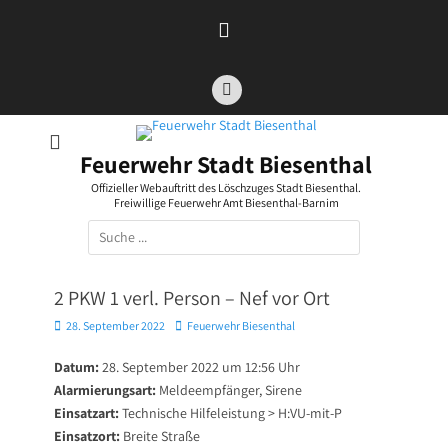
Zum
Inhalt
springen
Facebook
Feuerwehr Stadt Biesenthal
Offizieller Webauftritt des Löschzuges Stadt Biesenthal.
Freiwillige Feuerwehr Amt Biesenthal-Barnim
Suchen
nach:
2 PKW 1 verl. Person – Nef vor Ort
Posted
Autor
28. September 2022
Feuerwehr Biesenthal
on
Datum:
28. September 2022 um 12:56 Uhr
Alarmierungsart:
Meldeempfänger, Sirene
Einsatzart:
Technische Hilfeleistung > H:VU-mit-P
Einsatzort:
Breite Straße