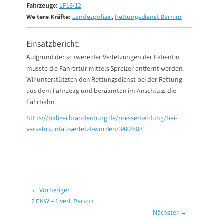
Fahrzeuge:
LF16/12
Weitere Kräfte:
Landespolizei
,
Rettungsdienst Barnim
Einsatzbericht:
Aufgrund der schwere der Verletzungen der Patientin
musste die Fahrertür mittels Spreizer entfernt werden.
Wir unterstützten den Rettungsdienst bei der Rettung
aus dem Fahrzeug und beräumten im Anschluss die
Fahrbahn.
https://polizei.brandenburg.de/pressemeldung/bei-
verkehrsunfall-verletzt-worden/3482883
Beitragsnavigation
← Vorheriger
Vorheriger
2 PKW – 1 verl. Person
Beitrag:
Nächster →