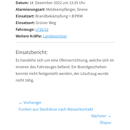
Datum:
14. Dezember 2022 um 13:35 Uhr
Alarmierungsart:
Meldeempfänger, Sirene
Einsatzart:
Brandbekämpfung > B:PKW
Einsatzort:
Grüner Weg
Fahrzeuge:
LF16/12
Weitere Kräfte:
Landespolizei
Einsatzbericht:
Es handelte sich um eine Ofenvorrichtung, welche sich im
inneren des Fahrzeuges befand. Ein Brandgeschehen
konnte nicht festgestellt werden, der Löschzug wurde
nicht tätig.
Beitragsnavigation
← Vorheriger
Vorheriger
Funken aus Steckdose nach Wasserkontakt
Beitrag:
Nächster →
Nächster
Ölspur
Beitrag: