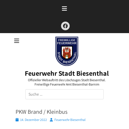
Zum
Inhalt
springen
Facebook
Feuerwehr Stadt Biesenthal
Offizieller Webauftritt des Löschzuges Stadt Biesenthal.
Freiwillige Feuerwehr Amt Biesenthal-Barnim
Suchen
nach:
PKW Brand / Kleinbus
Posted
Autor
14. Dezember 2022
Feuerwehr Biesenthal
on