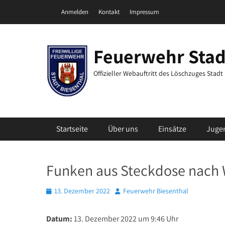
Zum
Header Top Menu
Anmelden
Kontakt
Impressum
Inhalt
springen
Feuerwehr Stad
Offizieller Webauftritt des Löschzuges Stad
Primäres Menü
Startseite
Über uns
Einsätze
Juge
Funken aus Steckdose nach 
Posted
Autor
13. Dezember 2022
Feuerwehr Biesenthal
on
Datum:
13. Dezember 2022 um 9:46 Uhr