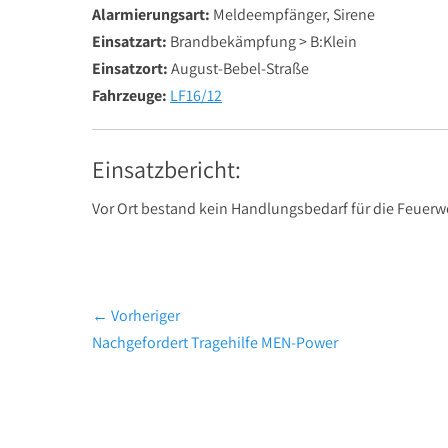
Alarmierungsart:
Meldeempfänger, Sirene
Einsatzart:
Brandbekämpfung > B:Klein
Einsatzort:
August-Bebel-Straße
Fahrzeuge:
LF16/12
Einsatzbericht:
Vor Ort bestand kein Handlungsbedarf für die Feuerw
Beitragsnavigation
← Vorheriger
Vorheriger
Nachgefordert Tragehilfe MEN-Power
Beitrag: