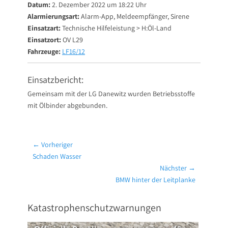
Datum:
2. Dezember 2022 um 18:22 Uhr
Alarmierungsart:
Alarm-App, Meldeempfänger, Sirene
Einsatzart:
Technische Hilfeleistung > H:Öl-Land
Einsatzort:
OV L29
Fahrzeuge:
LF16/12
Einsatzbericht:
Gemeinsam mit der LG Danewitz wurden Betriebsstoffe
mit Ölbinder abgebunden.
Beitragsnavigation
← Vorheriger
Vorheriger
Schaden Wasser
Beitrag:
Nächster →
Nächster
BMW hinter der Leitplanke
Beitrag:
Katastrophenschutzwarnungen