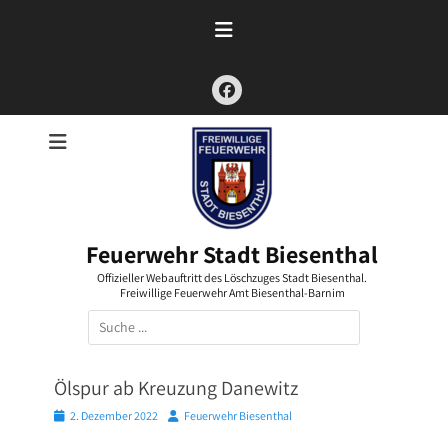
Zum
Inhalt
springen
Facebook
Feuerwehr Stadt Biesenthal
Offizieller Webauftritt des Löschzuges Stadt Biesenthal.
Freiwillige Feuerwehr Amt Biesenthal-Barnim
Suchen
nach:
Ölspur ab Kreuzung Danewitz
Posted
Autor
2. Dezember 2022
Feuerwehr Biesenthal
on