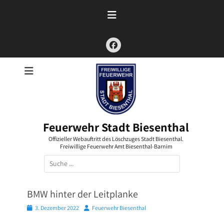
Zum
Inhalt
springen
Facebook
Feuerwehr Stadt Biesenthal
Offizieller Webauftritt des Löschzuges Stadt Biesenthal.
Freiwillige Feuerwehr Amt Biesenthal-Barnim
Suchen
nach:
BMW hinter der Leitplanke
Posted
Autor
3. Dezember 2022
Feuerwehr Biesenthal
on