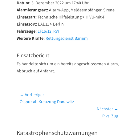
Datum:
3. Dezember 2022 um 17:40 Uhr
Alarmierungsart:
Alarm-App, Meldeempfänger, Sirene
Einsatzart:
Technische Hilfeleistung > H:VU-mit-P
Einsatzort:
BAB11 > Berlin
Fahrzeuge:
LF16/12
,
RW
Weitere Kräfte:
Rettungsdienst Barnim
Einsatzbericht:
Es handelte sich um ein bereits abgeschlossenen Alarm,
Abbruch auf Anfahrt.
Beitragsnavigation
← Vorheriger
Vorheriger
Ölspur ab Kreuzung Danewitz
Beitrag:
Nächster →
Nächster
P vs. Zug
Beitrag:
Katastrophenschutzwarnungen