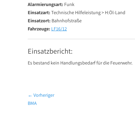
Alarmierungsart:
Funk
Einsatzart:
Technische Hilfeleistung > H:Öl-Land
Einsatzort:
Bahnhofstraße
Fahrzeuge:
LF16/12
Einsatzbericht:
Es bestand kein Handlungsbedarf für die Feuerwehr.
Beitragsnavigation
← Vorheriger
Vorheriger
BMA
Beitrag: