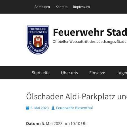
Zum
Header Top Menu
Anmelden
Kontakt
Impressum
Inhalt
springen
Feuerwehr Stad
Offizieller Webauftritt des Löschzuges Stad
Primäres Menü
Startseite
Über uns
Einsätze
Juge
Ölschaden Aldi-Parkplatz un
Posted
Autor
6. Mai 2023
Feuerwehr Biesenthal
on
Datum:
6. Mai 2023 um 10:10 Uhr