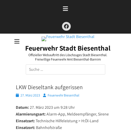
Zum
Inhalt
springen
Facebook
Feuerwehr Stadt Biesenthal
Offizieller Webauftritt des Löschzuges Stadt Biesenthal.
Freiwillige Feuerwehr Amt Biesenthal-Barnim
Suchen
nach:
LKW Dieseltank aufgerissen
Posted
Autor
27. März 2023
Feuerwehr Biesenthal
on
Datum:
27. März 2023 um 9:28 Uhr
Alarmierungsart:
Alarm-App, Meldeempfänger, Sirene
Einsatzart:
Technische Hilfeleistung > H:Öl-Land
Einsatzort:
Bahnhofstraße