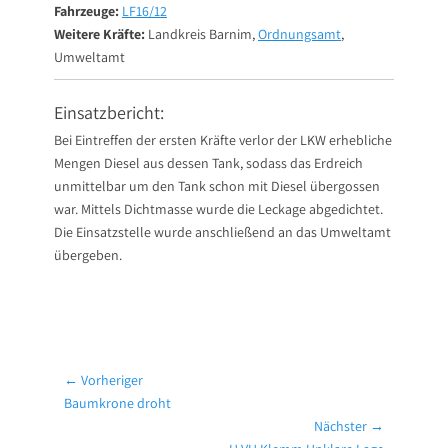
Fahrzeuge:
LF16/12
Weitere Kräfte:
Landkreis Barnim,
Ordnungsamt
,
Umweltamt
Einsatzbericht:
Bei Eintreffen der ersten Kräfte verlor der LKW erhebliche
Mengen Diesel aus dessen Tank, sodass das Erdreich
unmittelbar um den Tank schon mit Diesel übergossen
war. Mittels Dichtmasse wurde die Leckage abgedichtet.
Die Einsatzstelle wurde anschließend an das Umweltamt
übergeben.
Beitragsnavigation
← Vorheriger
Vorheriger
Baumkrone droht
Beitrag:
Nächster →
Nächster