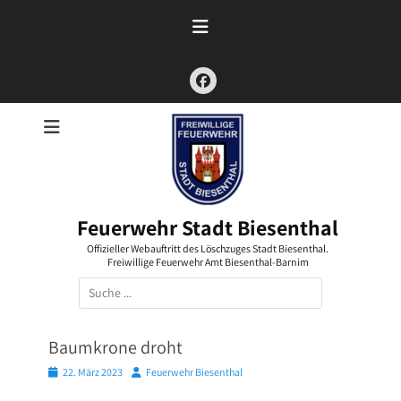
Zum
Inhalt
springen
Facebook
Feuerwehr Stadt Biesenthal
Offizieller Webauftritt des Löschzuges Stadt Biesenthal.
Freiwillige Feuerwehr Amt Biesenthal-Barnim
Suchen
nach:
Baumkrone droht
Posted
Autor
22. März 2023
Feuerwehr Biesenthal
on