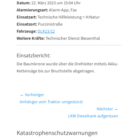
Datum:
22. März 2023 um 15:04 Uhr
Alarmierungsart:
Alarm-App, Fax
Einsatzart:
Technische Hilfeleistung > H:Natur
Einsatzort:
Puccinistraße
Fahrzeuge:
DLK23/12
Weitere Kräfte:
Technischer Dienst Biesenthal
Einsatzbericht:
Die Baumkrone wurde über die Drehleiter mittels Akku-
Kettensäge bis zur Bruchstelle abgetragen.
Beitragsnavigation
← Vorheriger
Vorheriger
Anhänger vom Traktor umgestürzt
Beitrag:
Nächster →
Nächster
LKW Dieseltank aufgerissen
Beitrag:
Katastrophenschutzwarnungen