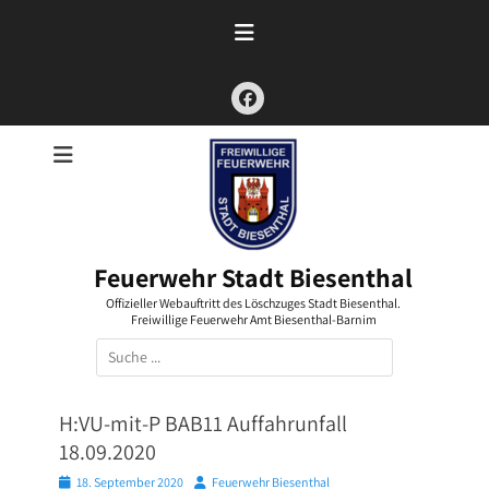
Zum
Inhalt
springen
Facebook
Feuerwehr Stadt Biesenthal
Offizieller Webauftritt des Löschzuges Stadt Biesenthal.
Freiwillige Feuerwehr Amt Biesenthal-Barnim
Suchen
nach:
H:VU-mit-P BAB11 Auffahrunfall
18.09.2020
Posted
Autor
18. September 2020
Feuerwehr Biesenthal