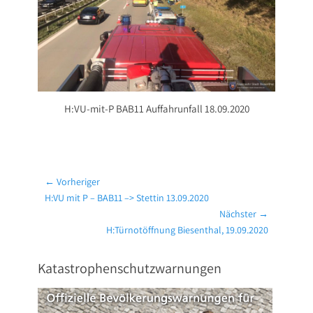
H:VU-mit-P BAB11 Auffahrunfall 18.09.2020
Beitragsnavigation
← Vorheriger
Vorheriger
H:VU mit P – BAB11 –> Stettin 13.09.2020
Beitrag:
Nächster →
Nächster
H:Türnotöffnung Biesenthal, 19.09.2020
Beitrag:
Katastrophenschutzwarnungen