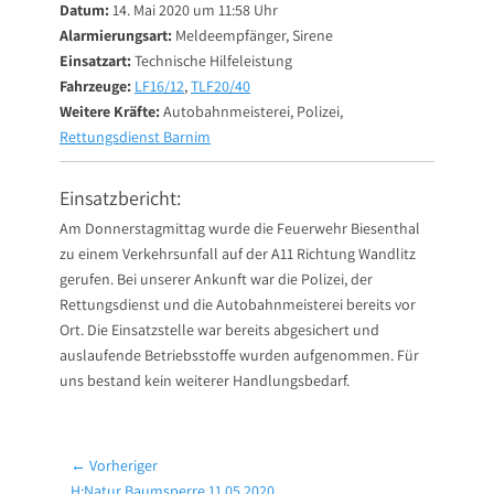
Datum:
14. Mai 2020 um 11:58 Uhr
Alarmierungsart:
Meldeempfänger, Sirene
Einsatzart:
Technische Hilfeleistung
Fahrzeuge:
LF16/12
,
TLF20/40
Weitere Kräfte:
Autobahnmeisterei, Polizei,
Rettungsdienst Barnim
Einsatzbericht:
Am Donnerstagmittag wurde die Feuerwehr Biesenthal
zu einem Verkehrsunfall auf der A11 Richtung Wandlitz
gerufen. Bei unserer Ankunft war die Polizei, der
Rettungsdienst und die Autobahnmeisterei bereits vor
Ort. Die Einsatzstelle war bereits abgesichert und
auslaufende Betriebsstoffe wurden aufgenommen. Für
uns bestand kein weiterer Handlungsbedarf.
Beitragsnavigation
← Vorheriger
Vorheriger
H:Natur Baumsperre 11.05.2020