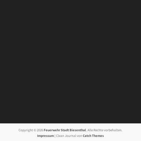
Copyright © 2026
Feuerwehr Stadt Biesenthal
. Alle Rechte vorbehalten.
Impressum
| Clean Journal von
Catch Themes