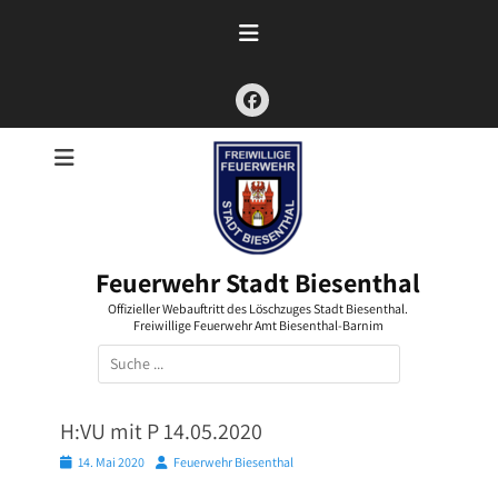
Zum
Inhalt
springen
Facebook
Feuerwehr Stadt Biesenthal
Offizieller Webauftritt des Löschzuges Stadt Biesenthal.
Freiwillige Feuerwehr Amt Biesenthal-Barnim
Suchen
nach:
H:VU mit P 14.05.2020
Posted
Autor
14. Mai 2020
Feuerwehr Biesenthal
on