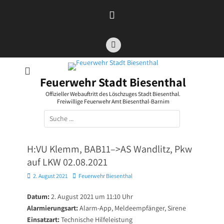
Zum
Inhalt
springen
Facebook
Feuerwehr Stadt Biesenthal
Offizieller Webauftritt des Löschzuges Stadt Biesenthal.
Freiwillige Feuerwehr Amt Biesenthal-Barnim
Suchen
nach:
H:VU Klemm, BAB11–>AS Wandlitz, Pkw
auf LKW 02.08.2021
Posted
Autor
2. August 2021
Feuerwehr Biesenthal
on
Datum:
2. August 2021 um 11:10 Uhr
Alarmierungsart:
Alarm-App, Meldeempfänger, Sirene
Einsatzart:
Technische Hilfeleistung