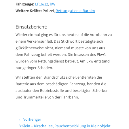
Fahrzeuge:
LF16/12
,
RW
Weitere Kräfte:
Polizei,
Rettungsdienst Barnim
Einsatzbericht:
Wieder einmal ging es für uns heute auf die Autobahn zu
einem Verkehrsunfall. Das Stichwort bestätigte sich
glücklicherweise nicht, niemand musste von uns aus
dem Fahrzeug befreit werden. Die Insassen des Pkw’s
wurden vom Rettungsdienst betreut. Am Lkw entstand
nur geringer Schaden.
Wir stellten den Brandschutz sicher, entfernten die
Batterie aus dem beschädigten Fahrzeug, banden die
auslaufenden Betriebsstoffe und beseitigten Scherben
und Trümmerteile von der Fahrbahn.
Beitragsnavigation
← Vorheriger
Vorheriger
B:Klein – Kirschallee, Rauchentwicklung in Kleinobjekt