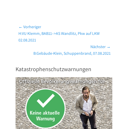
Beitragsnavigation
← Vorheriger
Vorheriger
H:VU Klemm, BAB11–>AS Wandlitz, Pkw auf LKW
Beitrag:
02.08.2021
Nächster →
Nächster
B:Gebäude-Klein, Schuppenbrand, 07.08.2021
Beitrag:
Katastrophenschutzwarnungen