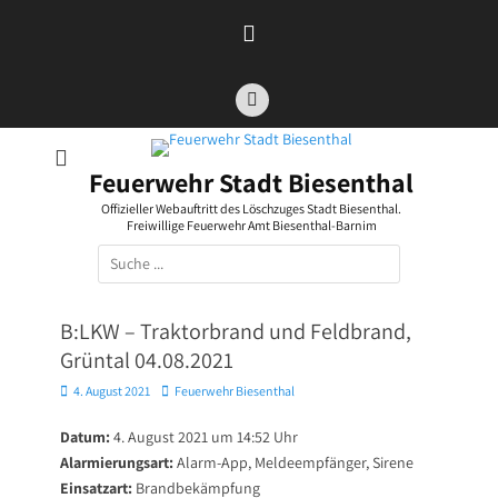
Zum
Inhalt
springen
Facebook
Feuerwehr Stadt Biesenthal
Offizieller Webauftritt des Löschzuges Stadt Biesenthal.
Freiwillige Feuerwehr Amt Biesenthal-Barnim
Suchen
nach:
B:LKW – Traktorbrand und Feldbrand,
Grüntal 04.08.2021
Posted
Autor
4. August 2021
Feuerwehr Biesenthal
on
Datum:
4. August 2021 um 14:52 Uhr
Alarmierungsart:
Alarm-App, Meldeempfänger, Sirene
Einsatzart:
Brandbekämpfung