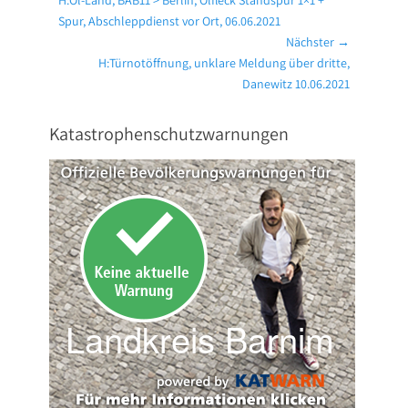
H:Öl-Land, BAB11 > Berlin, Ölfleck Standspur 1×1 +
Beitrag:
Spur, Abschleppdienst vor Ort, 06.06.2021
Nächster →
Nächster
H:Türnotöffnung, unklare Meldung über dritte,
Beitrag:
Danewitz 10.06.2021
Katastrophenschutzwarnungen