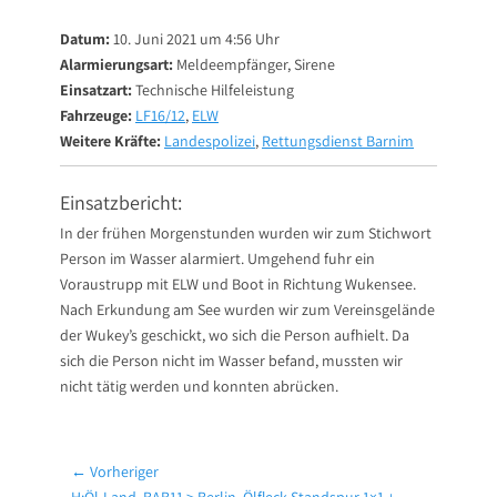
on
Datum:
10. Juni 2021 um 4:56 Uhr
Alarmierungsart:
Meldeempfänger, Sirene
Einsatzart:
Technische Hilfeleistung
Fahrzeuge:
LF16/12
,
ELW
Weitere Kräfte:
Landespolizei
,
Rettungsdienst Barnim
Einsatzbericht:
In der frühen Morgenstunden wurden wir zum Stichwort
Person im Wasser alarmiert. Umgehend fuhr ein
Voraustrupp mit ELW und Boot in Richtung Wukensee.
Nach Erkundung am See wurden wir zum Vereinsgelände
der Wukey’s geschickt, wo sich die Person aufhielt. Da
sich die Person nicht im Wasser befand, mussten wir
nicht tätig werden und konnten abrücken.
Beitragsnavigation
← Vorheriger
Vorheriger