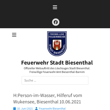
Zum
Inhalt
springen
Facebook
Feuerwehr Stadt Biesenthal
Offizieller Webauftritt des Löschzuges Stadt Biesenthal.
Freiwillige Feuerwehr Amt Biesenthal-Barnim
Suchen
nach:
H:Person-im-Wasser, Hilferuf vom
Wukensee, Biesenthal 10.06.2021
Posted
Autor
10. Juni 2021
Feuerwehr Biesenthal