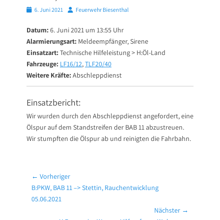
Posted
Autor
6. Juni 2021
Feuerwehr Biesenthal
on
Datum:
6. Juni 2021 um 13:55 Uhr
Alarmierungsart:
Meldeempfänger, Sirene
Einsatzart:
Technische Hilfeleistung > H:Öl-Land
Fahrzeuge:
LF16/12
,
TLF20/40
Weitere Kräfte:
Abschleppdienst
Einsatzbericht:
Wir wurden durch den Abschleppdienst angefordert, eine
Ölspur auf dem Standstreifen der BAB 11 abzustreuen.
Wir stumpften die Ölspur ab und reinigten die Fahrbahn.
Beitragsnavigation
← Vorheriger
Vorheriger
B:PKW, BAB 11 –> Stettin, Rauchentwicklung
Beitrag:
05.06.2021
Nächster →