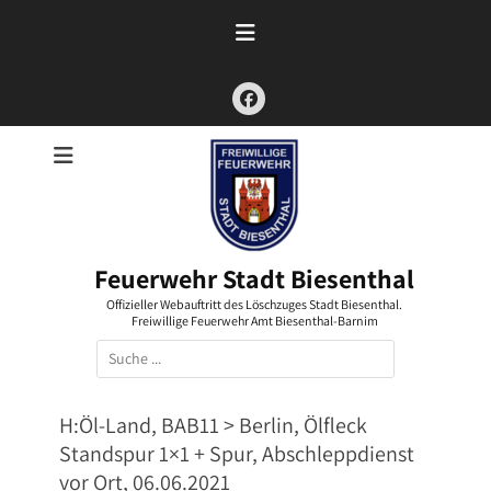
Zum
Inhalt
springen
Facebook
Feuerwehr Stadt Biesenthal
Offizieller Webauftritt des Löschzuges Stadt Biesenthal.
Freiwillige Feuerwehr Amt Biesenthal-Barnim
Suchen
nach:
H:Öl-Land, BAB11 > Berlin, Ölfleck
Standspur 1×1 + Spur, Abschleppdienst
vor Ort, 06.06.2021