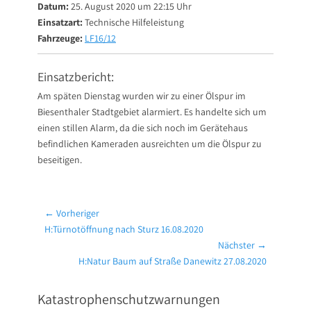
Datum:
25. August 2020 um 22:15 Uhr
Einsatzart:
Technische Hilfeleistung
Fahrzeuge:
LF16/12
Einsatzbericht:
Am späten Dienstag wurden wir zu einer Ölspur im
Biesenthaler Stadtgebiet alarmiert. Es handelte sich um
einen stillen Alarm, da die sich noch im Gerätehaus
befindlichen Kameraden ausreichten um die Ölspur zu
beseitigen.
Beitragsnavigation
← Vorheriger
Vorheriger
H:Türnotöffnung nach Sturz 16.08.2020
Beitrag:
Nächster →
Nächster
H:Natur Baum auf Straße Danewitz 27.08.2020
Beitrag:
Katastrophenschutzwarnungen