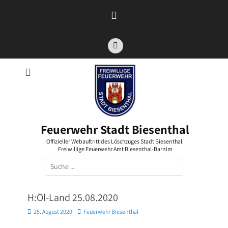
Zum
Inhalt
springen
Facebook
Feuerwehr Stadt Biesenthal
Offizieller Webauftritt des Löschzuges Stadt Biesenthal.
Freiwillige Feuerwehr Amt Biesenthal-Barnim
Suchen
nach:
H:Öl-Land 25.08.2020
Posted
Autor
25. August 2020
Feuerwehr Biesenthal
on