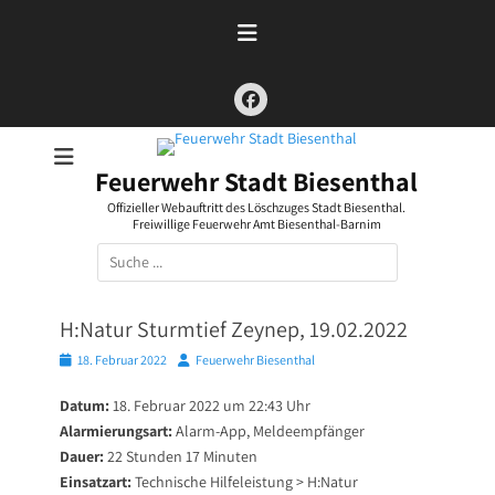
Zum
Inhalt
springen
Facebook
Feuerwehr Stadt Biesenthal
Offizieller Webauftritt des Löschzuges Stadt Biesenthal.
Freiwillige Feuerwehr Amt Biesenthal-Barnim
Suchen
nach:
H:Natur Sturmtief Zeynep, 19.02.2022
Posted
Autor
18. Februar 2022
Feuerwehr Biesenthal
on
Datum:
18. Februar 2022 um 22:43 Uhr
Alarmierungsart:
Alarm-App, Meldeempfänger
Dauer:
22 Stunden 17 Minuten
Einsatzart:
Technische Hilfeleistung > H:Natur