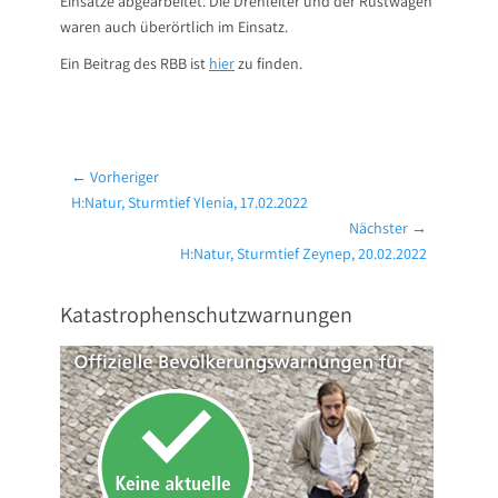
Einsätze abgearbeitet. Die Drehleiter und der Rüstwagen
waren auch überörtlich im Einsatz.
Ein Beitrag des RBB ist
hier
zu finden.
Beitragsnavigation
← Vorheriger
Vorheriger
H:Natur, Sturmtief Ylenia, 17.02.2022
Beitrag:
Nächster →
Nächster
H:Natur, Sturmtief Zeynep, 20.02.2022
Beitrag:
Katastrophenschutzwarnungen