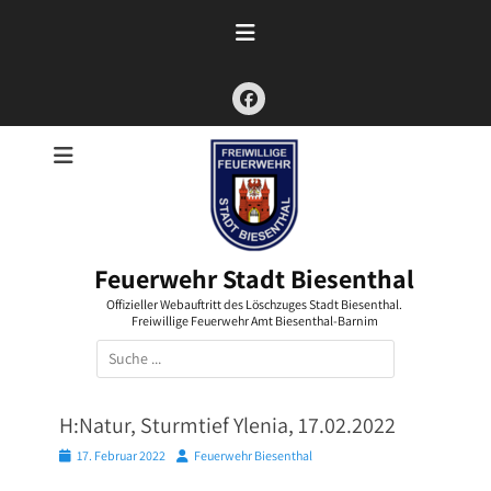
Zum
Inhalt
springen
Facebook
Feuerwehr Stadt Biesenthal
Offizieller Webauftritt des Löschzuges Stadt Biesenthal.
Freiwillige Feuerwehr Amt Biesenthal-Barnim
Suchen
nach:
H:Natur, Sturmtief Ylenia, 17.02.2022
Posted
Autor
17. Februar 2022
Feuerwehr Biesenthal
on