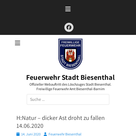
Zum
Inhalt
springen
Facebook
Feuerwehr Stadt Biesenthal
Offizieller Webauftritt des Löschzuges Stadt Biesenthal.
Freiwillige Feuerwehr Amt Biesenthal-Barnim
Suchen
nach:
H:Natur – dicker Ast droht zu fallen
14.06.2020
Posted
Autor
14. Juni 2020
Feuerwehr Biesenthal