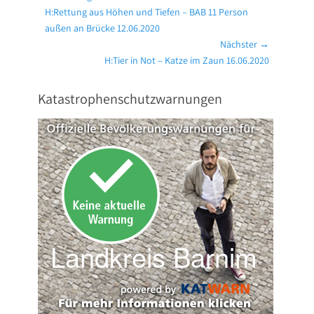
Vorheriger
H:Rettung aus Höhen und Tiefen – BAB 11 Person
Beitrag:
außen an Brücke 12.06.2020
Nächster →
Nächster
H:Tier in Not – Katze im Zaun 16.06.2020
Beitrag:
Katastrophenschutzwarnungen