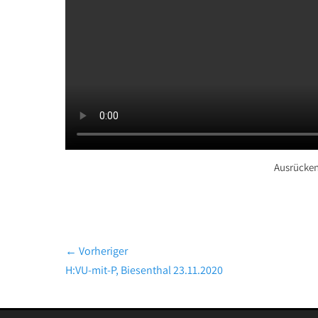
Ausrücken
Beitragsnavigation
← Vorheriger
Vorheriger
H:VU-mit-P, Biesenthal 23.11.2020
Beitrag: