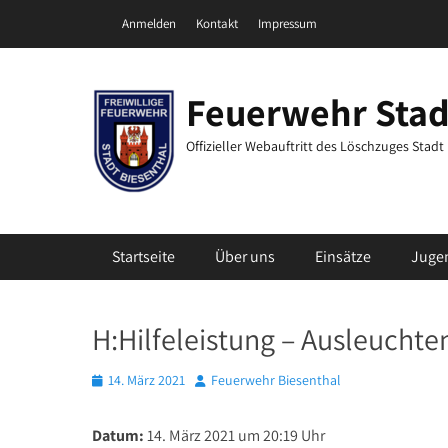
Zum
Header Top Menu
Anmelden
Kontakt
Impressum
Inhalt
springen
Feuerwehr Stad
Offizieller Webauftritt des Löschzuges Stad
Primäres Menü
Startseite
Über uns
Einsätze
Juge
H:Hilfeleistung – Ausleucht
Posted
Autor
14. März 2021
Feuerwehr Biesenthal
on
Datum:
14. März 2021 um 20:19 Uhr