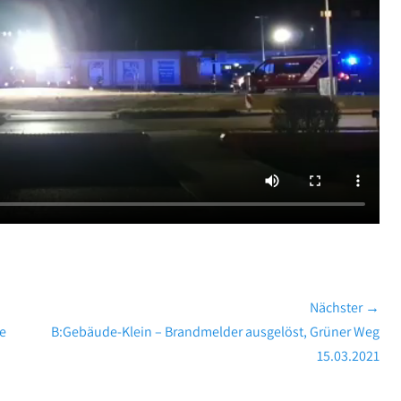
Nächster →
Nächster
ße
B:Gebäude-Klein – Brandmelder ausgelöst, Grüner Weg
Beitrag:
15.03.2021