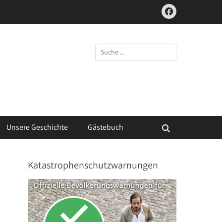
Facebook
Suchen
nach:
Unsere Geschichte
Gästebuch
Suchen
Katastrophenschutzwarnungen