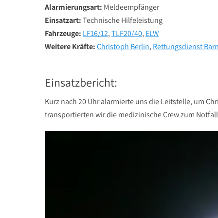
Alarmierungsart:
Meldeempfänger
Einsatzart:
Technische Hilfeleistung
Fahrzeuge:
LF16/12
,
TLF20/40
,
ELW
Weitere Kräfte:
Christoph Berlin
,
Rettungsdienst Bar
Einsatzbericht:
Kurz nach 20 Uhr alarmierte uns die Leitstelle, um C
transportierten wir die medizinische Crew zum Notfall