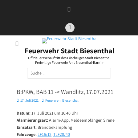
Zum
Inhalt
springen
Facebook
Feuerwehr Stadt Biesenthal
Offizieller Webauftritt des Löschzuges Stadt Biesenthal.
Freiwillige Feuerwehr Amt Biesenthal-Barnim
Suchen
nach:
B:PKW, BAB 11 -> Wandlitz, 17.07.2021
Posted
Autor
17. Juli 2021
Feuerwehr Biesenthal
on
Datum:
17. Juli 2021 um 16:40 Uhr
Alarmierungsart:
Alarm-App, Meldeempfänger, Sirene
Einsatzart:
Brandbekämpfung
Fahrzeuge:
LF16/12
,
TLF20/40