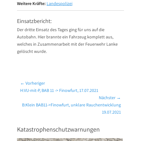
Weitere Kräfte:
Landespolizei
Einsatzbericht:
Der dritte Einsatz des Tages ging für uns auf die
Autobahn. Hier brannte ein Fahrzeug komplett aus,
welches in Zusammenarbeit mit der Feuerwehr Lanke
gelöscht wurde.
Beitragsnavigation
← Vorheriger
Vorheriger
H:VU-mit-P, BAB 11 -> Finowfurt, 17.07.2021
Beitrag:
Nächster →
Nächster
B:Klein BAB11->Finowfurt, unklare Rauchentwicklung
Beitrag:
19.07.2021
Katastrophenschutzwarnungen