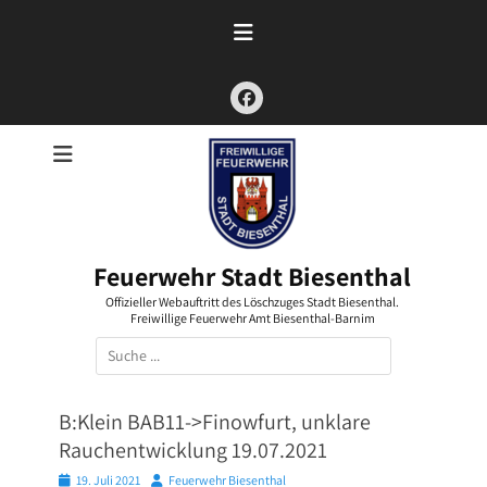
Zum
Inhalt
springen
Facebook
Feuerwehr Stadt Biesenthal
Offizieller Webauftritt des Löschzuges Stadt Biesenthal.
Freiwillige Feuerwehr Amt Biesenthal-Barnim
Suchen
nach:
B:Klein BAB11->Finowfurt, unklare
Rauchentwicklung 19.07.2021
Posted
Autor
19. Juli 2021
Feuerwehr Biesenthal