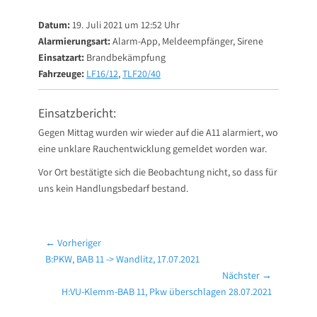
on
Datum:
19. Juli 2021 um 12:52 Uhr
Alarmierungsart:
Alarm-App, Meldeempfänger, Sirene
Einsatzart:
Brandbekämpfung
Fahrzeuge:
LF16/12
,
TLF20/40
Einsatzbericht:
Gegen Mittag wurden wir wieder auf die A11 alarmiert, wo
eine unklare Rauchentwicklung gemeldet worden war.
Vor Ort bestätigte sich die Beobachtung nicht, so dass für
uns kein Handlungsbedarf bestand.
Beitragsnavigation
← Vorheriger
Vorheriger
B:PKW, BAB 11 -> Wandlitz, 17.07.2021
Beitrag:
Nächster →
Nächster
H:VU-Klemm-BAB 11, Pkw überschlagen 28.07.2021
Beitrag: