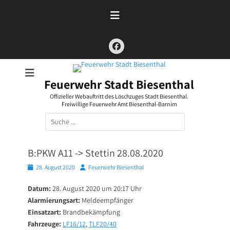
Zum
Inhalt
springen
Facebook
Feuerwehr Stadt Biesenthal
Offizieller Webauftritt des Löschzuges Stadt Biesenthal.
Freiwillige Feuerwehr Amt Biesenthal-Barnim
Suchen
nach:
B:PKW A11 -> Stettin 28.08.2020
Posted
Autor
28. August 2020
Feuerwehr Biesenthal
on
Datum:
28. August 2020 um 20:17 Uhr
Alarmierungsart:
Meldeempfänger
Einsatzart:
Brandbekämpfung
Fahrzeuge:
LF16/12
,
TLF20/40