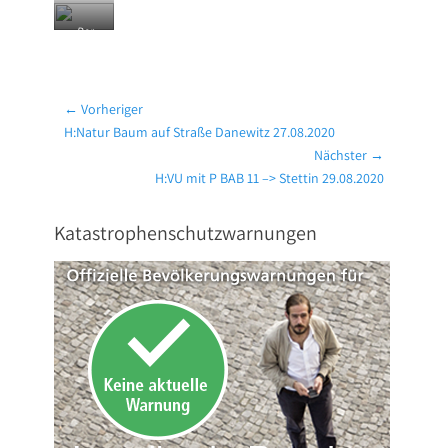
Der
Löschan
griff
wurde
Beitragsnavigation
← Vorheriger
im
weitere
Vorheriger
H:Natur Baum auf Straße Danewitz 27.08.2020
n Verlauf
Beitrag:
Nächster →
mit
Nächster
H:VU mit P BAB 11 –> Stettin 29.08.2020
Schaum
Beitrag:
fortgese
tzt.
Katastrophenschutzwarnungen