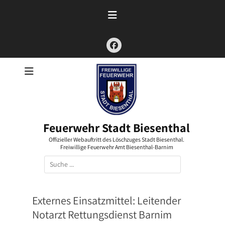
Zum
Inhalt
springen
Facebook
Feuerwehr Stadt Biesenthal
Offizieller Webauftritt des Löschzuges Stadt Biesenthal.
Freiwillige Feuerwehr Amt Biesenthal-Barnim
Suchen
nach:
Externes Einsatzmittel:
Leitender
Notarzt Rettungsdienst Barnim