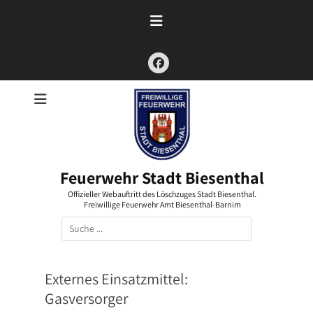
Zum
Inhalt
springen
Facebook
Feuerwehr Stadt Biesenthal
Offizieller Webauftritt des Löschzuges Stadt Biesenthal.
Freiwillige Feuerwehr Amt Biesenthal-Barnim
Suchen
nach:
Externes Einsatzmittel:
Gasversorger