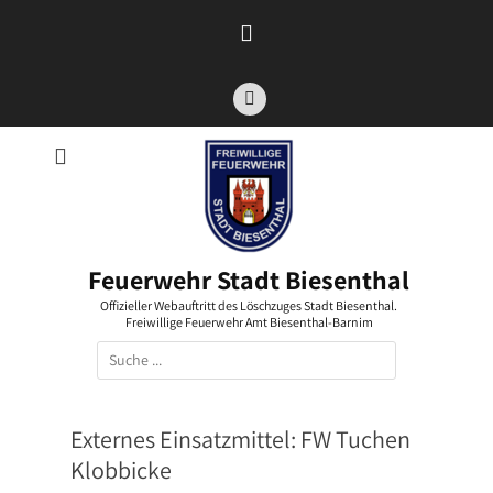
Zum
Inhalt
springen
Facebook
Feuerwehr Stadt Biesenthal
Offizieller Webauftritt des Löschzuges Stadt Biesenthal.
Freiwillige Feuerwehr Amt Biesenthal-Barnim
Suchen
nach:
Externes Einsatzmittel:
FW Tuchen
Klobbicke