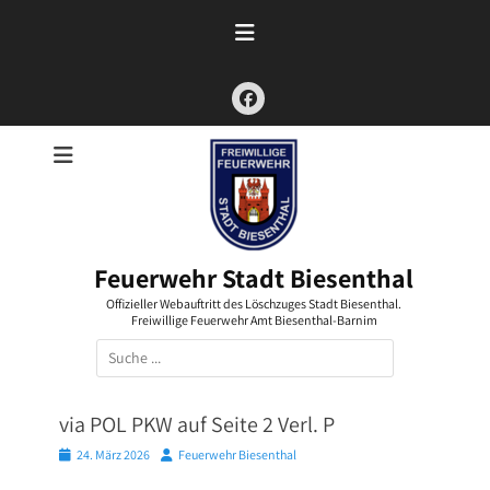
Zum
Inhalt
springen
Facebook
Feuerwehr Stadt Biesenthal
Offizieller Webauftritt des Löschzuges Stadt Biesenthal.
Freiwillige Feuerwehr Amt Biesenthal-Barnim
Suchen
nach:
via POL PKW auf Seite 2 Verl. P
Posted
Autor
24. März 2026
Feuerwehr Biesenthal
on