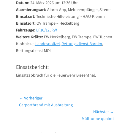
Datum:
24. März 2026 um 12:36 Uhr
Alarmierungsart:
Alarm-App, Meldeempfänger, Sirene
Einsatzart:
Technische Hilfeleistung > H:VU-Klemm
Einsatzort:
OV Trampe – Heckelberg
Fahrzeuge:
LF16/12
,
RW
Weitere Kräfte:
FW Heckelberg, FW Trampe, FW Tuchen
Klobbicke,
Landespolizei
,
Rettungsdienst Barnim
,
Rettungsdienst MOL
Einsatzbericht:
Einsatzabbruch für die Feuerwehr Biesenthal.
Beitragsnavigation
← Vorheriger
Vorheriger
Carportbrand mit Ausbreitung
Beitrag:
Nächster →
Nächster
Mülltonne qualmt
Beitrag: